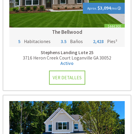
$3,094
Aprox.
/mo
$444,900
The Bellwood
5
Habitaciones
3.5
Baños
2,428
Pies²
Stephens Landing
Lote 25
3716 Heron Creek Court Loganville GA 30052
Activo
VER DETALLES