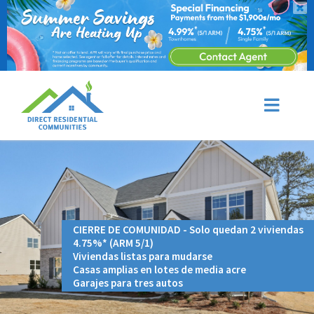
CIERRE DE COMUNIDAD - Solo quedan 2 viviendas
4.75%* (ARM 5/1)
Viviendas listas para mudarse
Casas amplias en lotes de media acre
Garajes para tres autos