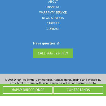
ABOUT
FINANCING
WARRANTY SERVICE
NEWS & EVENTS
CAREERS
CONTACT
Have questions?
CALL 866-522-3819
© 2026
Direct Residential Communities. Plans, features, pricing, and availability
are subject to change without prior notice or obligation and may vary by
elevation. Information including square footage is approximate and subject to
MAPA Y DIRECCIONES
CONTÁCTANOS
change without prior notice or obligations. Images are an artist’s conceptions
and not a guarantee of final specifications. Please see our sales professionals for
details and additional information.
Privacy Policy
.
Website Design and
Development by Rearview Advertising
.