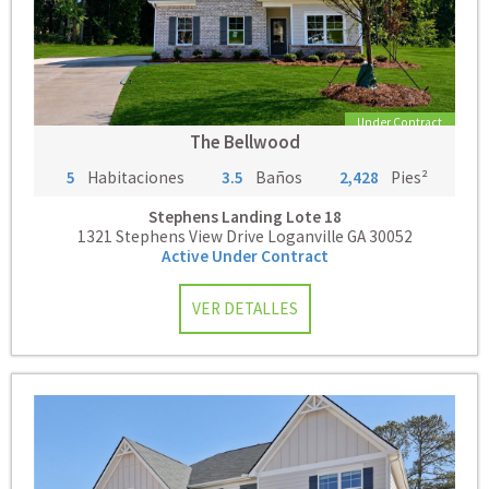
Under Contract
The Bellwood
5
Habitaciones
3.5
Baños
2,428
Pies²
Stephens Landing
Lote 18
1321 Stephens View Drive Loganville GA 30052
Active Under Contract
VER DETALLES